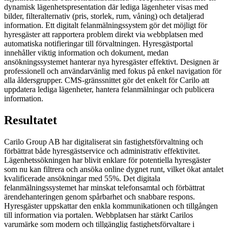
dynamisk lägenhetspresentation där lediga lägenheter visas med
bilder, filteralternativ (pris, storlek, rum, våning) och detaljerad
information. Ett digitalt felanmälningssystem gör det möjligt för
hyresgäster att rapportera problem direkt via webbplatsen med
automatiska notifieringar till förvaltningen. Hyresgästportal
innehåller viktig information och dokument, medan
ansökningssystemet hanterar nya hyresgäster effektivt. Designen är
professionell och användarvänlig med fokus på enkel navigation för
alla åldersgrupper. CMS-gränssnittet gör det enkelt för Carilo att
uppdatera lediga lägenheter, hantera felanmälningar och publicera
information.
Resultatet
Carilo Group AB har digitaliserat sin fastighetsförvaltning och
förbättrat både hyresgästservice och administrativ effektivitet.
Lägenhetssökningen har blivit enklare för potentiella hyresgäster
som nu kan filtrera och ansöka online dygnet runt, vilket ökat antalet
kvalificerade ansökningar med 55%. Det digitala
felanmälningssystemet har minskat telefonsamtal och förbättrat
ärendehanteringen genom spårbarhet och snabbare respons.
Hyresgäster uppskattar den enkla kommunikationen och tillgången
till information via portalen. Webbplatsen har stärkt Carilos
varumärke som modern och tillgänglig fastighetsförvaltare i