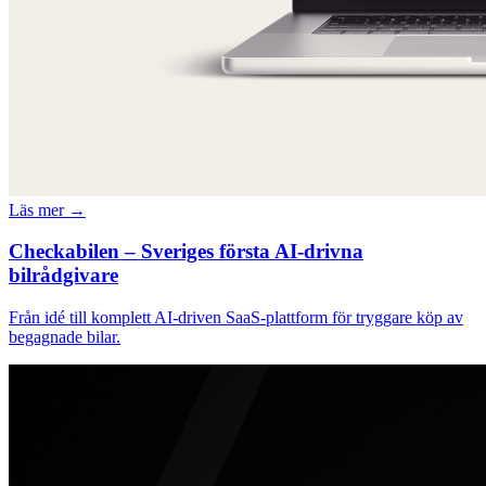
Läs mer →
Checkabilen – Sveriges första AI-drivna
bilrådgivare
Från idé till komplett AI-driven SaaS-plattform för tryggare köp av
begagnade bilar.